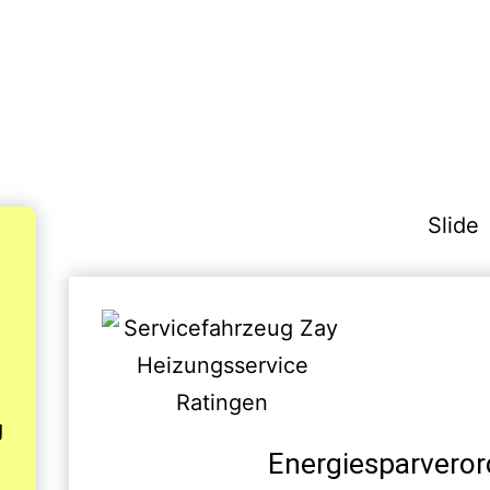
ung, Notdienst, Reparatur, Berat
Installation neuer Heizungen
Slide
g
Energiesparvero