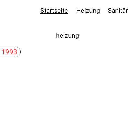
Startseite
Heizung
Sanitär
g-
heizung
 1993
Heizung- und
Sanitärservice
Zay in Ratinge
rieb